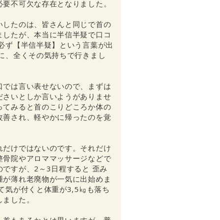
必要不可欠な存在となりました。
いしたのは、皆さんと同じで首の
ましたが、本当に半信半疑で口コ
と必ず【半信半疑】という言葉が出
うに、全くその気持ちで行きまし
口では言い表せないので、まずは
ださいとしか言いようがありませ
ってみると首のこりどころか体の
改善され、軽やかに帰ったのを覚
。
れだけではないのです。それだけ
整骨院やアロママッサージなどで
ですが、2～3日程すると 歪み
腫が薄れ老廃物が一気に出始めま
て気が付くと体重が3,5㎏も落ち
しました。