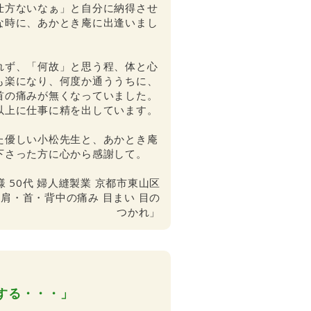
仕方ないなぁ」と自分に納得させ
な時に、あかとき庵に出逢いまし
れず、「何故」と思う程、体と心
も楽になり、何度か通ううちに、
首の痛みが無くなっていました。
以上に仕事に精を出しています。
た優しい小松先生と、あかとき庵
下さった方に心から感謝して。
様 50代 婦人縫製業 京都市東山区
 肩・首・背中の痛み 目まい 目の
つかれ」
する・・・」