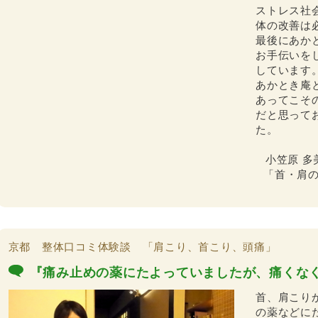
ストレス社
体の改善は
最後にあか
お手伝いを
しています
あかとき庵
あってこそ
だと思って
た。
小笠原 多
「首・肩の
京都 整体口コミ体験談 「肩こり、首こり、頭痛」
『痛み止めの薬にたよっていましたが、痛くな
首、肩こり
の薬などに