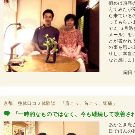
初めは頭痛
えてみたが
ら来ている
ってもらい
で2、3月
メール）を
とが書かれ
の事を思い
りし、本当
なと感じま
岡田
京都 整体口コミ体験談 「肩こり、首こり、頭痛」
『一時的なものではなく、今も継続して改善さ
あかとき庵
日でほんの