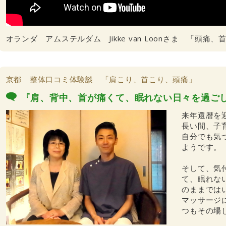
オランダ アムステルダム Jikke van Loonさま 「頭痛
京都 整体口コミ体験談 「肩こり、首こり、頭痛」
『肩、背中、首が痛くて、眠れない日々を過ご
来年還暦を
長い間、子
自分でも気
ようです。
そして、気
て、眠れな
のままでは
マッサージ
つもその場