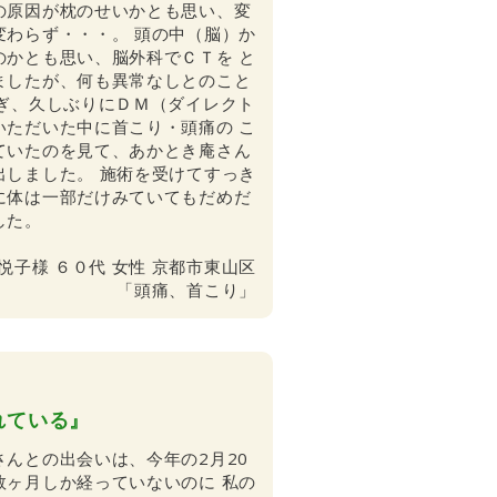
の原因が枕のせいかとも思い、変
変わらず・・・。 頭の中（脳）か
のかとも思い、脳外科でＣＴを と
ましたが、何も異常なしとのこと
過ぎ、久しぶりにＤＭ（ダイレクト
いただいた中に首こり・頭痛の こ
ていたのを見て、あかとき庵さん
出しました。
施術を受けてすっき
に体は一部だけみていてもだめだ
した。
 悦子様 ６０代 女性 京都市東山区
「頭痛、首こり」
れている』
さんとの出会いは、今年の2月20
数ヶ月しか経っていないのに 私の