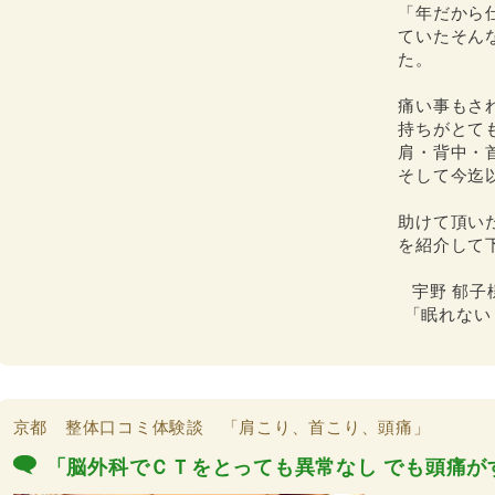
「年だから
ていたそん
た。
痛い事もさ
持ちがとて
肩・背中・
そして今迄
助けて頂い
を紹介して
宇野 郁子
「眠れない
京都 整体口コミ体験談 「肩こり、首こり、頭痛」
「脳外科でＣＴをとっても異常なし でも頭痛が