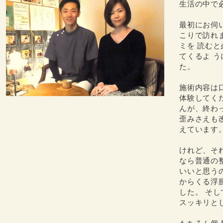
生活の中で
最初にお伺
こりで訪れ
ミを 読む
てくるよ 
た。
施術内容は
体験してく
んが、終わ
歪みさえも
えています
けれど、そ
なら普通の
いいと思うの
からくる浮
した。 そし
スッキリと