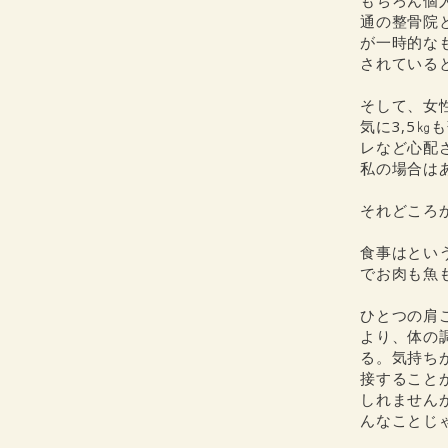
もちろん個
通の整骨院
が一時的な
されている
そして、女
気に3,5㎏
レなど心配
私の場合は
それどころ
食事はとい
でお肉も魚
ひとつの肩
より、体の
る。気持ち
接すること
しれません
んなことじ