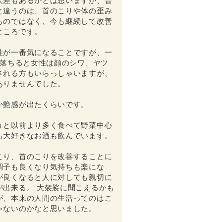
人差もあるかとは思いますが、普
と違うのは、首のこりや体の歪み
ものではなく、今も継続して改善
ところです。
性が一番気になることですが、一
も落ちると女性は顔のシワ、ヤツ
される方もいらっしゃいますが、
ありませんでした。
か艶感が出たくらいです。
うと以前より多く食べて野菜中心
も大好きなお酒も飲んでいます。
こり、首のこりを改善することに
調子も良くなり気持ちも楽にな
が良くなると人に対しても親切に
が出来る。 大袈裟に聞こえるかも
が、本来の人間の生活ってのはこ
ゃないのかなと思いました。