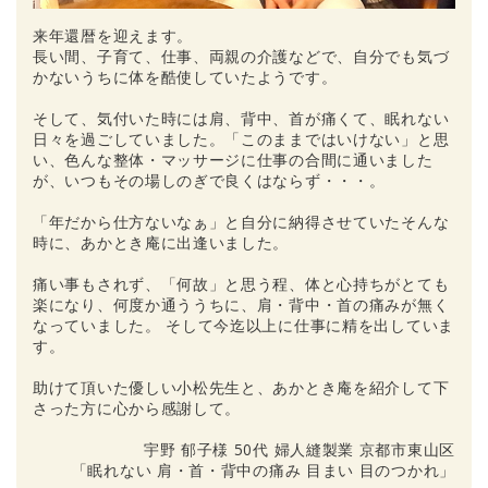
来年還暦を迎えます。
長い間、子育て、仕事、両親の介護などで、自分でも気づ
かないうちに体を酷使していたようです。
そして、気付いた時には肩、背中、首が痛くて、眠れない
日々を過ごしていました。「このままではいけない」と思
い、色んな整体・マッサージに仕事の合間に通いました
が、いつもその場しのぎで良くはならず・・・。
「年だから仕方ないなぁ」と自分に納得させていたそんな
時に、あかとき庵に出逢いました。
痛い事もされず、「何故」と思う程、体と心持ちがとても
楽になり、何度か通ううちに、肩・背中・首の痛みが無く
なっていました。 そして今迄以上に仕事に精を出していま
す。
助けて頂いた優しい小松先生と、あかとき庵を紹介して下
さった方に心から感謝して。
宇野 郁子様 50代 婦人縫製業 京都市東山区
「眠れない 肩・首・背中の痛み 目まい 目のつかれ」