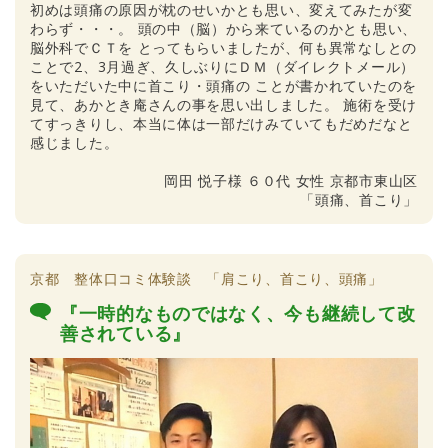
初めは頭痛の原因が枕のせいかとも思い、変えてみたが変
わらず・・・。 頭の中（脳）から来ているのかとも思い、
脳外科でＣＴを とってもらいましたが、何も異常なしとの
ことで2、3月過ぎ、久しぶりにＤＭ（ダイレクトメール）
をいただいた中に首こり・頭痛の ことが書かれていたのを
見て、あかとき庵さんの事を思い出しました。
施術を受け
てすっきりし、本当に体は一部だけみていてもだめだなと
感じました。
岡田 悦子様 ６０代 女性 京都市東山区
「頭痛、首こり」
京都 整体口コミ体験談 「肩こり、首こり、頭痛」
『一時的なものではなく、今も継続して改
善されている』