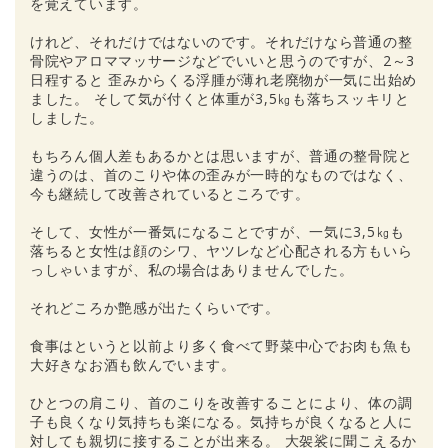
を覚えています。
けれど、それだけではないのです。それだけなら普通の整
骨院やアロママッサージなどでいいと思うのですが、2～3
日程すると 歪みからくる浮腫が薄れ老廃物が一気に出始め
ました。 そして気が付くと体重が3,5㎏も落ちスッキリと
しました。
もちろん個人差もあるかとは思いますが、普通の整骨院と
違うのは、首のこりや体の歪みが一時的なものではなく、
今も継続して改善されているところです。
そして、女性が一番気になることですが、一気に3,5㎏も
落ちると女性は顔のシワ、ヤツレなど心配される方もいら
っしゃいますが、私の場合はありませんでした。
それどころか艶感が出たくらいです。
食事はというと以前より多く食べて野菜中心でお肉も魚も
大好きなお酒も飲んでいます。
ひとつの肩こり、首のこりを改善することにより、体の調
子も良くなり気持ちも楽になる。気持ちが良くなると人に
対しても親切に接することが出来る。 大袈裟に聞こえるか